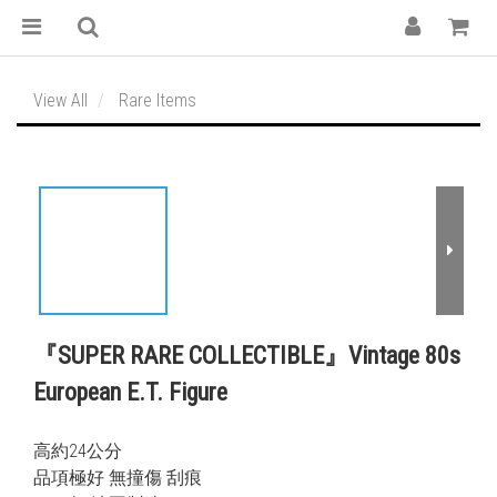
View All
Rare Items
『SUPER RARE COLLECTIBLE』Vintage 80s
European E.T. Figure
高約24公分
品項極好 無撞傷 刮痕