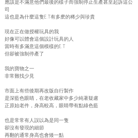
應該是不滿意他們最後的樣子而強制停止生產甚至起訴這公
司
這也是為什麼這隻E.T有多麽的稀少與珍貴
現在正在做授權玩具的我
好像可以體會這個設計玩具的人
當時有多滿意這個模樣的E.T
但卻被強制停產了
我的寶物之一
非常難找少見
市面上有些後期再改版自行製作
是深藍色眼睛，在老收藏家中多少純著疑慮
正原始老件，身高較高，眼睛帶有點綠色藍
也是常常有人誤以為是同一隻
卻沒有發現的細節
再翻的通常身高也會矮一點