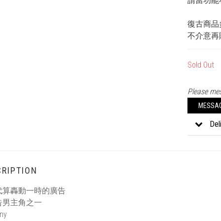
請當功能
復古商品
不介意再
Sold Out
Please mes
MESSA
Del
RIPTION
年代算轟動一時的廣告
告男主角之一
nny