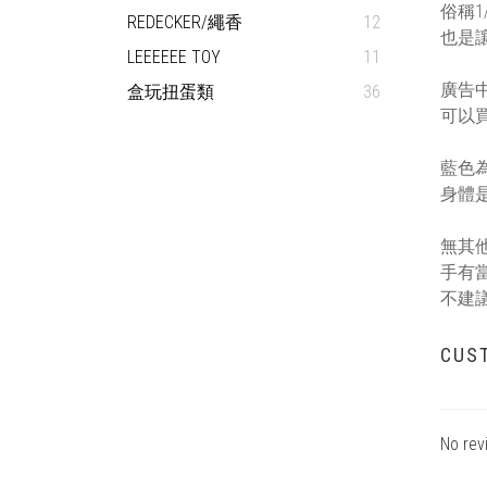
俗稱1/
REDECKER/繩香
12
也是
LEEEEEE TOY
11
廣告中
盒玩扭蛋類
36
可以
藍色
身體
無其
手有
不建
CUS
No rev