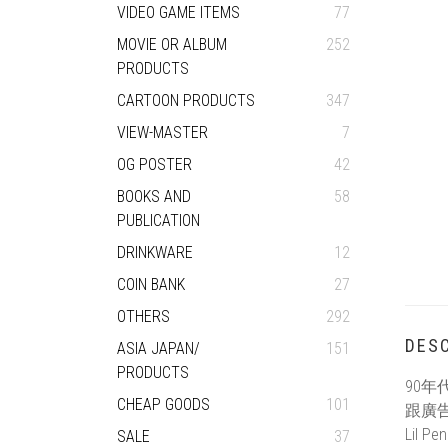
VIDEO GAME ITEMS
77
MOVIE OR ALBUM
252
PRODUCTS
CARTOON PRODUCTS
347
VIEW-MASTER
7
OG POSTER
42
BOOKS AND
58
PUBLICATION
DRINKWARE
12
COIN BANK
27
OTHERS
292
DESC
ASIA JAPAN/
151
PRODUCTS
90
CHEAP GOODS
101
跟廣
Lil Pe
SALE
37