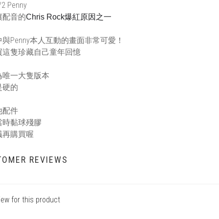
2 Penny
讓配音的
Chris Rock爆紅原因之一
與Penny本人互動的畫面非常可愛！
買這隻珍藏自己童年回憶
為唯一大隻版本
是硬的
他配件
當時黏球殘膠
議再購買喔
TOMER REVIEWS
iew for this product