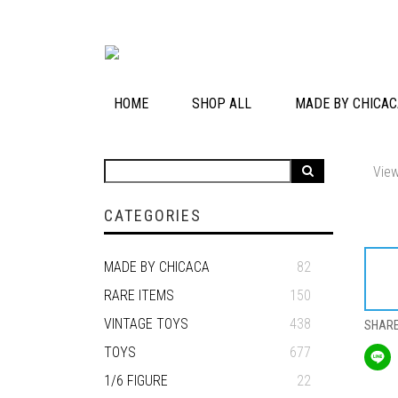
HOME
SHOP ALL
MADE BY CHICAC
View
CATEGORIES
MADE BY CHICACA
82
RARE ITEMS
150
VINTAGE TOYS
438
SHAR
TOYS
677
1/6 FIGURE
22