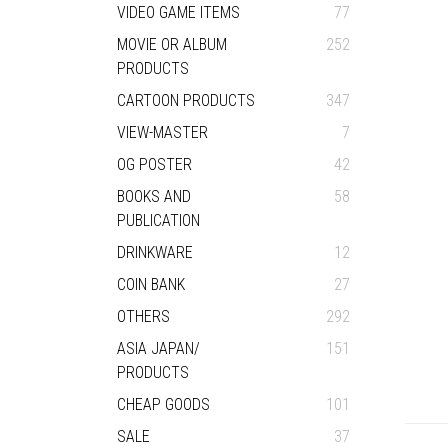
VIDEO GAME ITEMS
77
MOVIE OR ALBUM
252
PRODUCTS
CARTOON PRODUCTS
347
VIEW-MASTER
7
OG POSTER
42
BOOKS AND
58
PUBLICATION
DRINKWARE
12
COIN BANK
27
OTHERS
292
ASIA JAPAN/
151
PRODUCTS
CHEAP GOODS
101
SALE
37