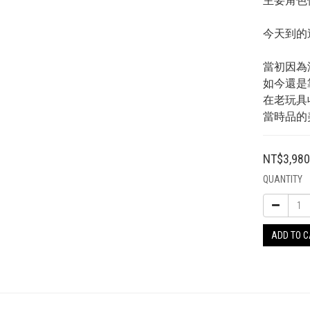
主要角色
今天到的
當初因為
如今還是
在老玩具
當時品的
NT$3,98
QUANTITY
ADD TO 