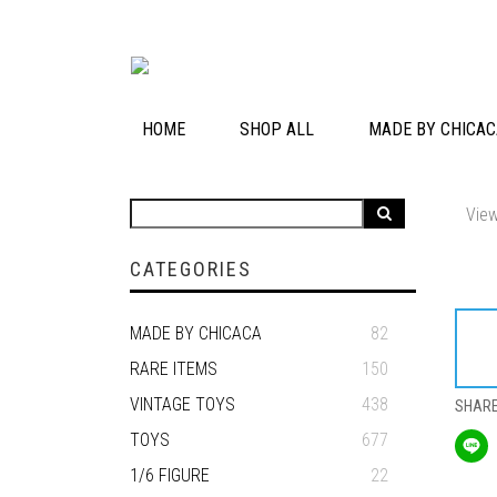
HOME
SHOP ALL
MADE BY CHICAC
View
CATEGORIES
MADE BY CHICACA
82
RARE ITEMS
150
VINTAGE TOYS
438
SHAR
TOYS
677
1/6 FIGURE
22