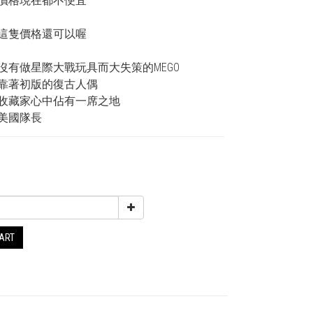
價格現在都不便宜
這隻價格還可以喔
沒有做星際大戰玩具而大失策的MEGO
靠著初版的復古人偶
收藏家心中佔有一席之地
美國隊長
0
CART