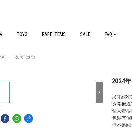
A
TOYS
RARE ITEMS
SALE
FAQ
 All
Rare Items
202
尺寸約8
拆開後還
E
個人覺得
包裝有個
但不是純