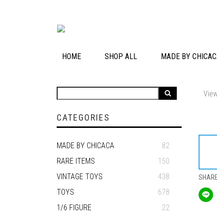
HOME
SHOP ALL
MADE BY CHICAC
View
CATEGORIES
MADE BY CHICACA
82
RARE ITEMS
150
VINTAGE TOYS
438
SHAR
TOYS
678
1/6 FIGURE
22