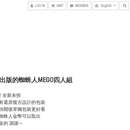
LOG IN
CART
MESSAGE
English
4年出版的蜘蛛人MEGO四人組
吋 全新未拆
有還原復古設計的包裝
拆開後單獨包裝更好看
蜘蛛人金幣可以取出
金的 謝謝～