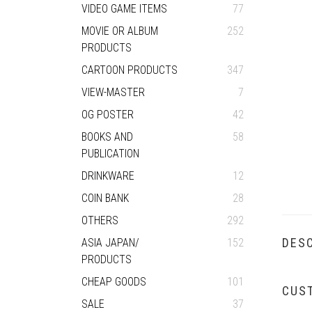
VIDEO GAME ITEMS
77
MOVIE OR ALBUM
252
PRODUCTS
CARTOON PRODUCTS
347
VIEW-MASTER
7
OG POSTER
42
BOOKS AND
58
PUBLICATION
DRINKWARE
12
COIN BANK
28
OTHERS
292
DESC
ASIA JAPAN/
152
PRODUCTS
CHEAP GOODS
101
CUS
SALE
37