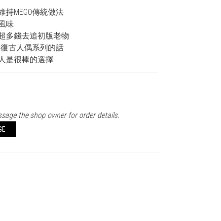
維持MEGO傳統做法
風味
超多錢去追初版老物
GO復古人偶系列的話
人是很棒的選擇
sage the shop owner for order details.
GE