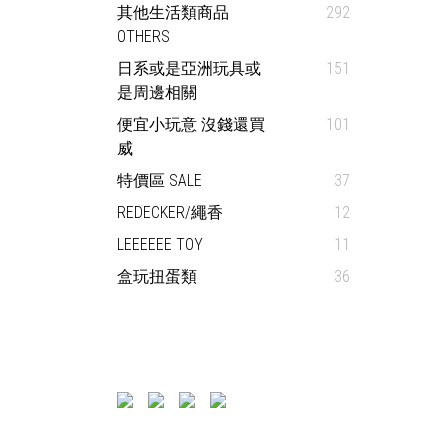
其他生活類商品
292
OTHERS
日系或是亞洲玩具或
151
是周邊相關
便宜小玩意 沒錢還買
101
威
特價區 SALE
37
REDECKER/繩香
12
LEEEEEE TOY
11
盒玩扭蛋類
36