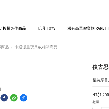
品 / 授權製作商品
玩具 TOYS
稀有高單價寶物 RARE IT
部商品
卡通漫畫玩具或相關商品
復古忍
精裝厚書
到
NT$1,20
數量