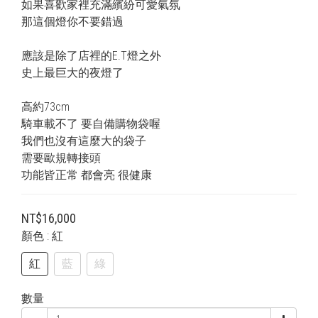
如果喜歡家裡充滿繽紛可愛氣氛
那這個燈你不要錯過
應該是除了店裡的E.T燈之外
史上最巨大的夜燈了
高約73cm
騎車載不了 要自備購物袋喔
我們也沒有這麼大的袋子
需要歐規轉接頭
功能皆正常 都會亮 很健康
NT$16,000
顏色
: 紅
紅
藍
綠
數量