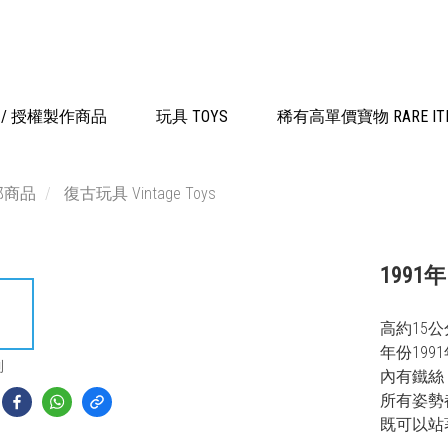
品 / 授權製作商品
玩具 TOYS
稀有高單價寶物 RARE IT
部商品
復古玩具 Vintage Toys
1991
高約15公
年份199
到
內有鐵絲
所有姿勢
既可以站