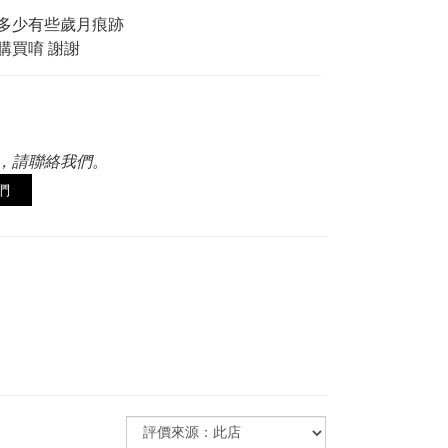
多少有些歲月痕跡
購買唷 謝謝
，請聯絡我們。
們