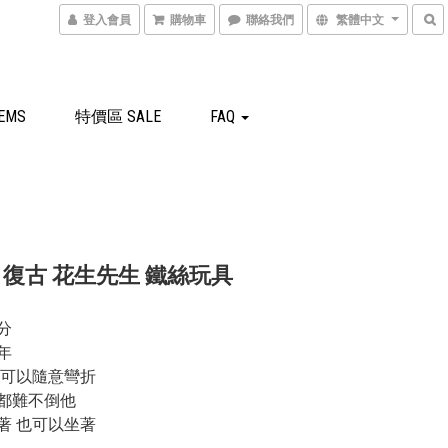
登入會員
購物車
聯絡我們
繁體中文
EMS
特價區 SALE
FAQ
年 復古 花生先生 鐵絲玩具
分
1年
 可以隨意彎折
都難不倒他
著 也可以坐著