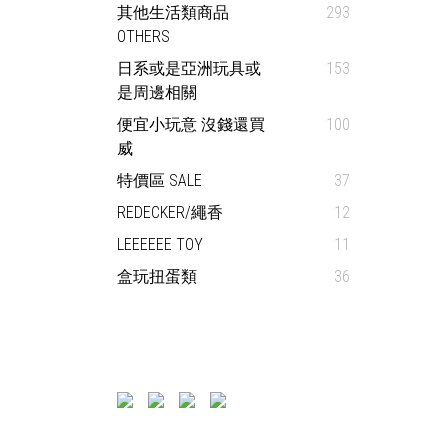
其他生活類商品
293
OTHERS
日系或是亞洲玩具或
153
是周邊相關
便宜小玩意 沒錢還買
100
威
特價區 SALE
37
REDECKER/繩香
12
LEEEEEE TOY
11
盒玩扭蛋類
36