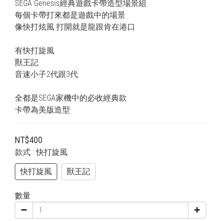
SEGA Genesis經典遊戲卡帶造型場景組
每個卡帶打來都是遊戲中的場景
像快打炫風 打開就是龍跟肯在港口
有快打旋風
獸王記
音速小子2代跟3代
全都是SEGA家機中的必收經典款
卡帶為美版造型
NT$400
款式
: 快打旋風
快打旋風
獸王記
數量