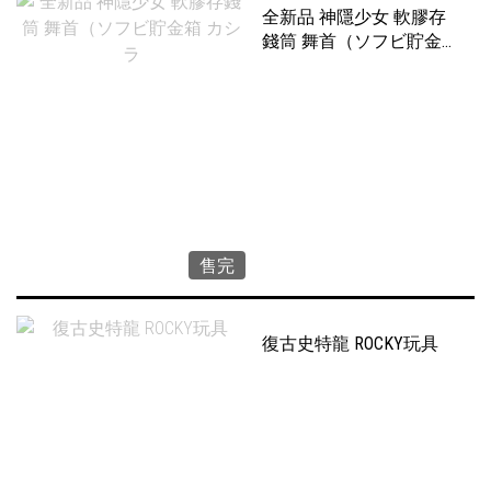
全新品 神隱少女 軟膠存
錢筒 舞首（ソフビ貯金
箱 カシラ
售完
復古史特龍 ROCKY玩具