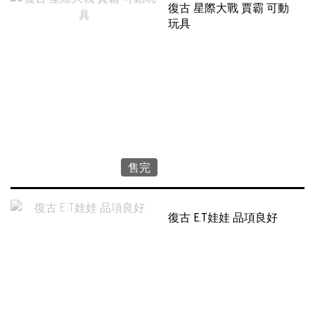
復古 星際大戰 賈霸 可動
玩具
售完
復古 E.T娃娃 品項良好