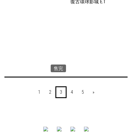
復古環球影城 E.T
售完
1
2
3
4
5
»